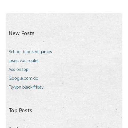
New Posts
School blocked games
Ipsec vpn router
Ass on top
Google.com.do
Flyvpn black friday
Top Posts